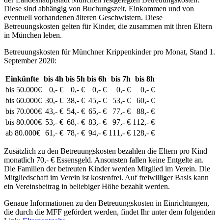
Diese sind abhängig von Buchungszeit, Einkommen und von
eventuell vorhandenen älteren Geschwistern. Diese
Betreuungskosten gelten für Kinder, die zusammen mit ihren Eltern
in München leben.
Betreuungskosten für Münchner Krippenkinder pro Monat, Stand 1.
September 2020:
Einkünfte
bis 4h
bis 5h
bis 6h
bis 7h
bis 8h
bis 50.000€
0,- €
0,- €
0,- €
0,- €
0,- €
bis 60.000€
30,- €
38,- €
45,- €
53,- €
60,- €
bis 70.000€
43,- €
54,- €
65,- €
77,- €
88,- €
bis 80.000€
53,- €
68,- €
83,- €
97,- €
112,- €
ab 80.000€
61,- €
78,- €
94,- €
111,- €
128,- €
Zusätzlich zu den Betreuungskosten bezahlen die Eltern pro Kind
monatlich 70,- € Essensgeld. Ansonsten fallen keine Entgelte an.
Die Familien der betreuten Kinder werden Mitglied im Verein. Die
Mitgliedschaft im Verein ist kostenfrei. Auf freiwilliger Basis kann
ein Vereinsbeitrag in beliebiger Höhe bezahlt werden.
Genaue Informationen zu den Betreuungskosten in Einrichtungen,
die durch die MFF gefördert werden, findet Ihr unter dem folgenden