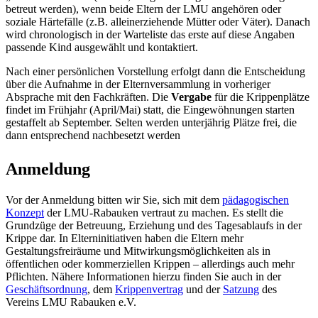
betreut werden), wenn beide Eltern der LMU angehören oder
soziale Härtefälle (z.B. alleinerziehende Mütter oder Väter). Danach
wird chronologisch in der Warteliste das erste auf diese Angaben
passende Kind ausgewählt und kontaktiert.
Nach einer persönlichen Vorstellung erfolgt dann die Entscheidung
über die Aufnahme in der Elternversammlung in vorheriger
Absprache mit den Fachkräften. Die
Vergabe
für die Krippenplätze
findet im Frühjahr (April/Mai) statt, die Eingewöhnungen starten
gestaffelt ab September. Selten werden unterjährig Plätze frei, die
dann entsprechend nachbesetzt werden
Anmeldung
Vor der Anmeldung bitten wir Sie, sich mit dem
pädagogischen
Konzept
der LMU-Rabauken vertraut zu machen. Es stellt die
Grundzüge der Betreuung, Erziehung und des Tagesablaufs in der
Krippe dar. In Elterninitiativen haben die Eltern mehr
Gestaltungsfreiräume und Mitwirkungsmöglichkeiten als in
öffentlichen oder kommerziellen Krippen – allerdings auch mehr
Pflichten. Nähere Informationen hierzu finden Sie auch in der
Geschäftsordnung
, dem
Krippenvertrag
und der
Satzung
des
Vereins LMU Rabauken e.V.